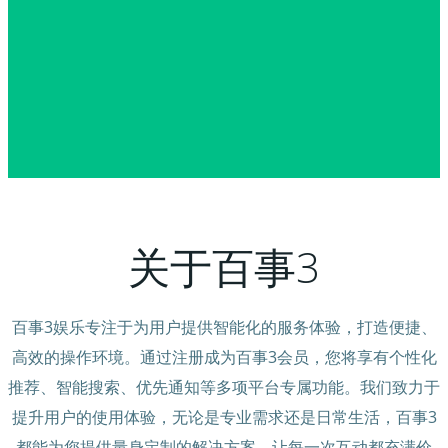
关于百事3
百事3娱乐专注于为用户提供智能化的服务体验，打造便捷、
高效的操作环境。通过注册成为百事3会员，您将享有个性化
推荐、智能搜索、优先通知等多项平台专属功能。我们致力于
提升用户的使用体验，无论是专业需求还是日常生活，百事3
都能为您提供量身定制的解决方案，让每一次互动都充满价