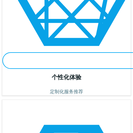
个性化体验
定制化服务推荐