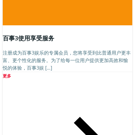
百事3使用享受服务
注册成为百事3娱乐的专属会员，您将享受到比普通用户更丰
富、更个性化的服务。为了给每一位用户提供更加高效和愉
悦的体验，百事3娱 […]
更多