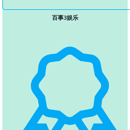
百事3娱乐